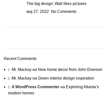
The big design: Wall likes pictures
мај 27, 2022
No Comments
Plumbing Install Discount
03 Nov – 03 Dec
Recent Comments
Read More
Mr. Mackay
на
New home decor from John Doerson
Mr. Mackay
на
Green interior design inspiration
A WordPress Commenter
на
Exploring Atlanta’s
modern homes