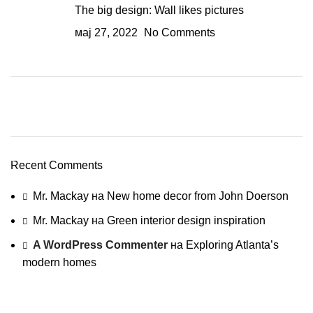
The big design: Wall likes pictures
мај 27, 2022
No Comments
Plumbing Install Discount
03 Nov – 03 Dec
Recent Comments
Read More
Mr. Mackay
на
New home decor from John Doerson
Mr. Mackay
на
Green interior design inspiration
A WordPress Commenter
на
Exploring Atlanta’s
modern homes