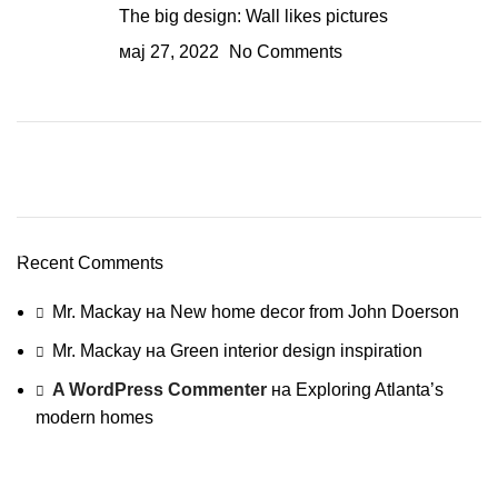
The big design: Wall likes pictures
мај 27, 2022
No Comments
Plumbing Install Discount
03 Nov – 03 Dec
Recent Comments
Read More
Mr. Mackay
на
New home decor from John Doerson
Mr. Mackay
на
Green interior design inspiration
A WordPress Commenter
на
Exploring Atlanta’s
modern homes