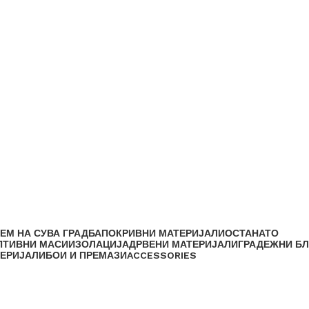
ЕМ НА СУВА ГРАДБА
ПОКРИВНИ МАТЕРИЈАЛИ
ОСТАНАТО
ПТИВНИ МАСИ
ИЗОЛАЦИЈА
ДРВЕНИ МАТЕРИЈАЛИ
ГРАДЕЖНИ Б
ТЕРИЈАЛИ
БОИ И ПРЕМАЗИ
ACCESSORIES