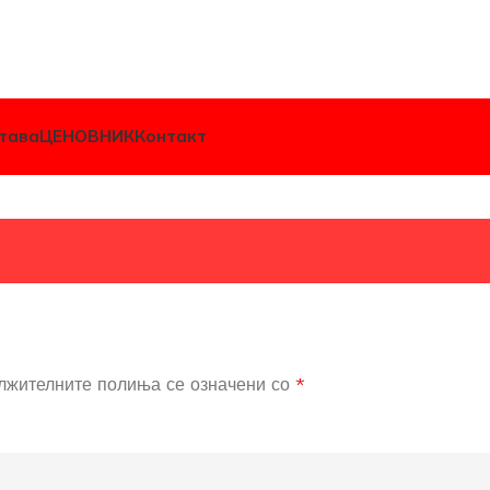
тава
ЦЕНОВНИК
Контакт
лжителните полиња се означени со
*