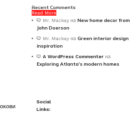
03 Nov – 03 Dec
Recent Comments
Read More
New home decor from
Mr. Mackay
на
John Doerson
Green interior design
Mr. Mackay
на
inspiration
A WordPress Commenter
на
Exploring Atlanta’s modern homes
Social
ЛОКОВИ
Links: