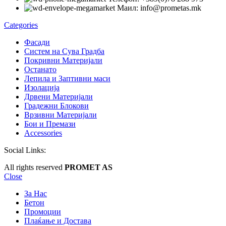
Маил: info@prometas.mk
Categories
Фасади
Систем на Сува Градба
Покривни Материјали
Останато
Лепила и Заптивни маси
Изолација
Дрвени Материјали
Градежни Блокови
Врзивни Материјали
Бои и Премази
Accessories
Social Links:
All rights reserved
PROMET AS
Close
За Нас
Бетон
Промоции
Плаќање и Достава