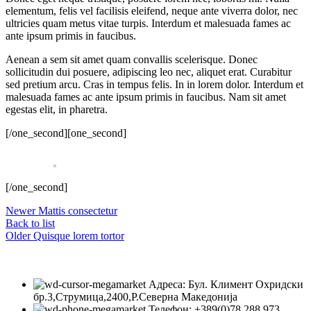
elementum, felis vel facilisis eleifend, neque ante viverra dolor, nec
ultricies quam metus vitae turpis. Interdum et malesuada fames ac
ante ipsum primis in faucibus.
Aenean a sem sit amet quam convallis scelerisque. Donec
sollicitudin dui posuere, adipiscing leo nec, aliquet erat. Curabitur
sed pretium arcu. Cras in tempus felis. In in lorem dolor. Interdum et
malesuada fames ac ante ipsum primis in faucibus. Nam sit amet
egestas elit, in pharetra.
[/one_second][one_second]
[/one_second]
Newer
Mattis consectetur
Back to list
Older
Quisque lorem tortor
Адреса: Бул. Климент Охридски
бр.3,Струмица,2400,Р.Северна Македонија
Телефон: +389(0)78 288 973