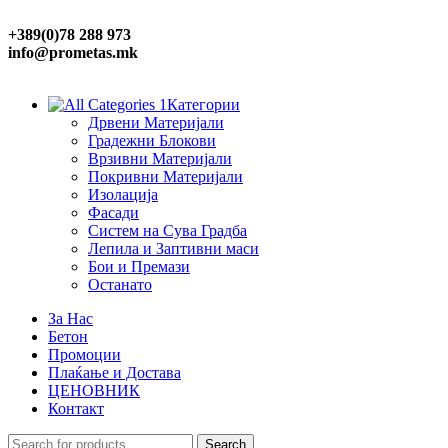
+389(0)78 288 973
info@prometas.mk
Категории
Дрвени Материјали
Градежни Блокови
Врзивни Материјали
Покривни Материјали
Изолација
Фасади
Систем на Сува Градба
Лепила и Заптивни маси
Бои и Премази
Останато
За Нас
Бетон
Промоции
Плаќање и Достава
ЦЕНОВНИК
Контакт
Search