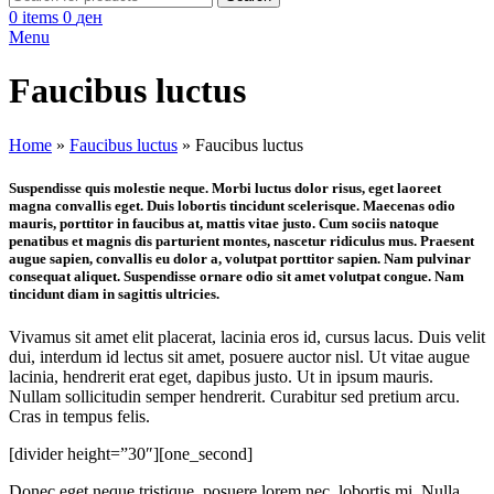
0
items
0
ден
Menu
Faucibus luctus
Home
»
Faucibus luctus
»
Faucibus luctus
Suspendisse quis molestie neque. Morbi luctus dolor risus, eget laoreet
magna convallis eget. Duis lobortis tincidunt scelerisque. Maecenas odio
mauris, porttitor in faucibus at, mattis vitae justo. Cum sociis natoque
penatibus et magnis dis parturient montes, nascetur ridiculus mus. Praesent
augue sapien, convallis eu dolor a, volutpat porttitor sapien. Nam pulvinar
consequat aliquet. Suspendisse ornare odio sit amet volutpat congue. Nam
tincidunt diam in sagittis ultricies.
Vivamus sit amet elit placerat, lacinia eros id, cursus lacus. Duis velit
dui, interdum id lectus sit amet, posuere auctor nisl. Ut vitae augue
lacinia, hendrerit erat eget, dapibus justo. Ut in ipsum mauris.
Nullam sollicitudin semper hendrerit. Curabitur sed pretium arcu.
Cras in tempus felis.
[divider height=”30″][one_second]
Donec eget neque tristique, posuere lorem nec, lobortis mi. Nulla