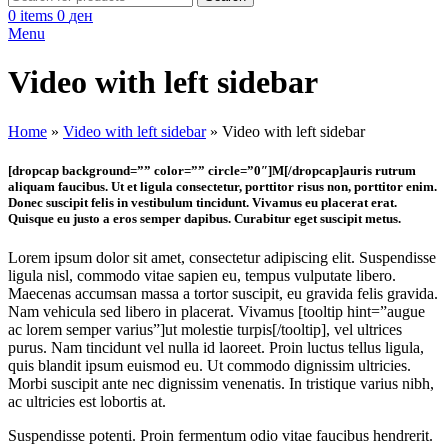
0
items
0
ден
Menu
Video with left sidebar
Home
»
Video with left sidebar
»
Video with left sidebar
[dropcap background=”” color=”” circle=”0″]M[/dropcap]auris rutrum
aliquam faucibus. Ut et ligula consectetur, porttitor risus non, porttitor enim.
Donec suscipit felis in vestibulum tincidunt. Vivamus eu placerat erat.
Quisque eu justo a eros semper dapibus. Curabitur eget suscipit metus.
Lorem ipsum dolor sit amet, consectetur adipiscing elit. Suspendisse
ligula nisl, commodo vitae sapien eu, tempus vulputate libero.
Maecenas accumsan massa a tortor suscipit, eu gravida felis gravida.
Nam vehicula sed libero in placerat. Vivamus [tooltip hint=”augue
ac lorem semper varius”]ut molestie turpis[/tooltip], vel ultrices
purus. Nam tincidunt vel nulla id laoreet. Proin luctus tellus ligula,
quis blandit ipsum euismod eu. Ut commodo dignissim ultricies.
Morbi suscipit ante nec dignissim venenatis. In tristique varius nibh,
ac ultricies est lobortis at.
Suspendisse potenti. Proin fermentum odio vitae faucibus hendrerit.