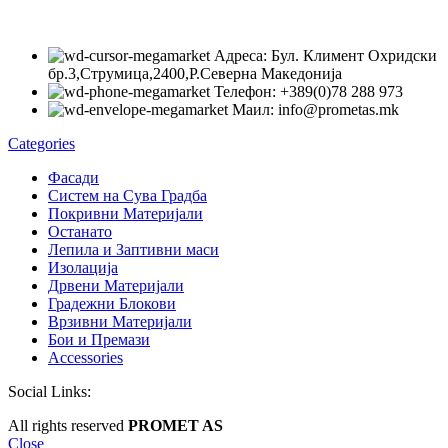
Адреса: Бул. Климент Охридски
бр.3,Струмица,2400,Р.Северна Македонија
Телефон: +389(0)78 288 973
Маил: info@prometas.mk
Categories
Фасади
Систем на Сува Градба
Покривни Материјали
Останато
Лепила и Заптивни маси
Изолација
Дрвени Материјали
Градежни Блокови
Врзивни Материјали
Бои и Премази
Accessories
Social Links:
All rights reserved
PROMET AS
Close