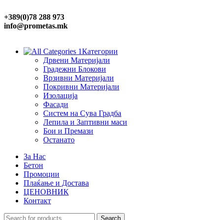
+389(0)78 288 973
info@prometas.mk
Категории
Дрвени Материјали
Градежни Блокови
Врзивни Материјали
Покривни Материјали
Изолација
Фасади
Систем на Сува Градба
Лепила и Заптивни маси
Бои и Премази
Останато
За Нас
Бетон
Промоции
Плаќање и Достава
ЦЕНОВНИК
Контакт
Search