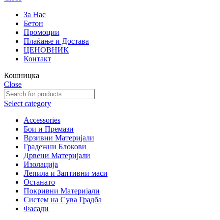
За Нас
Бетон
Промоции
Плаќање и Достава
ЦЕНОВНИК
Контакт
Кошницка
Close
Select category
Accessories
Бои и Премази
Врзивни Материјали
Градежни Блокови
Дрвени Материјали
Изолација
Лепила и Заптивни маси
Останато
Покривни Материјали
Систем на Сува Градба
Фасади