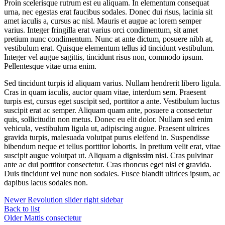
Proin scelerisque rutrum est eu aliquam. In elementum consequat
urna, nec egestas erat faucibus sodales. Donec dui risus, lacinia sit
amet iaculis a, cursus ac nisl. Mauris et augue ac lorem semper
varius. Integer fringilla erat varius orci condimentum, sit amet
pretium nunc condimentum. Nunc at ante dictum, posuere nibh at,
vestibulum erat. Quisque elementum tellus id tincidunt vestibulum.
Integer vel augue sagittis, tincidunt risus non, commodo ipsum.
Pellentesque vitae urna enim.
Sed tincidunt turpis id aliquam varius. Nullam hendrerit libero ligula.
Cras in quam iaculis, auctor quam vitae, interdum sem. Praesent
turpis est, cursus eget suscipit sed, porttitor a ante. Vestibulum luctus
suscipit erat ac semper. Aliquam quam ante, posuere a consectetur
quis, sollicitudin non metus. Donec eu elit dolor. Nullam sed enim
vehicula, vestibulum ligula ut, adipiscing augue. Praesent ultrices
gravida turpis, malesuada volutpat purus eleifend in. Suspendisse
bibendum neque et tellus porttitor lobortis. In pretium velit erat, vitae
suscipit augue volutpat ut. Aliquam a dignissim nisi. Cras pulvinar
ante ac dui porttitor consectetur. Cras rhoncus eget nisi et gravida.
Duis tincidunt vel nunc non sodales. Fusce blandit ultrices ipsum, ac
dapibus lacus sodales non.
Newer
Revolution slider right sidebar
Back to list
Older
Mattis consectetur