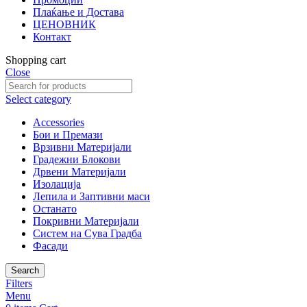
Плаќање и Достава
ЦЕНОВНИК
Контакт
Shopping cart
Close
Select category
Accessories
Бои и Премази
Врзивни Материјали
Градежни Блокови
Дрвени Материјали
Изолација
Лепила и Заптивни маси
Останато
Покривни Материјали
Систем на Сува Градба
Фасади
Search
Filters
Menu