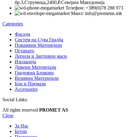
бр.3,Струмица,2400,Р.Северна Македонија
Телефон: +389(0)78 288 973
Маил: info@prometas.mk
Categories
Фасади
Систем на Сува Градба
Покривни Материјали
Останато
Лепила и Заптивни маси
Изолација
Дрвени Материјали
Градежни Блокови
Врзивни Материјали
Бои и Премази
Accessories
Social Links:
All rights reserved
PROMET AS
Close
За Нас
Бетон
Промоции