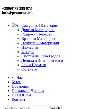
+389(0)78 288 973
info@prometas.mk
Категории
Дрвени Материјали
Градежни Блокови
Врзивни Материјали
Покривни Материјали
Изолација
Фасади
Систем на Сува Градба
Лепила и Заптивни маси
Бои и Премази
Останато
За Нас
Бетон
Промоции
Плаќање и Достава
ЦЕНОВНИК
Контакт
Search