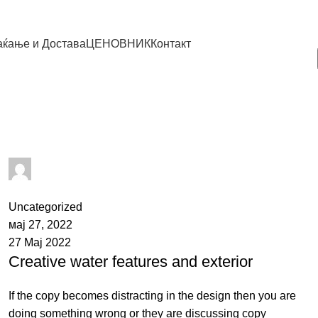
ќање и Достава
ЦЕНОВНИК
Контакт
adminPromet
0
comments
Uncategorized
мај 27, 2022
27 Мај 2022
Creative water features and exterior
If the copy becomes distracting in the design then you are
doing something wrong or they are discussing copy