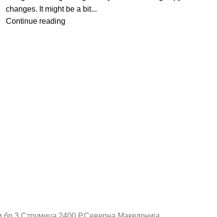
changes. It might be a bit...
Continue reading
и бр.3,Струмица,2400,Р.Северна Македонија