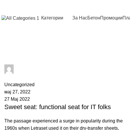
Категории
За Нас
Бетон
Промоции
Пла
Tag Archives: Sofa
adminPromet
0
comments
Uncategorized
мај 27, 2022
27 Мај 2022
Sweet seat: functional seat for IT folks
The passage experienced a surge in popularity during the
1960s when Letraset used it on their dry-transfer sheets,