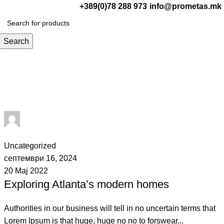
+389(0)78 288 973
info@prometas.mk
0
ден
Search
adminPromet
1
comment
Uncategorized
септември 16, 2024
20 Мај 2022
Exploring Atlanta’s modern homes
Authorities in our business will tell in no uncertain terms that
Lorem Ipsum is that huge, huge no no to forswear...