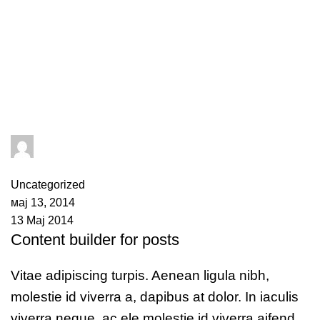
Tag Archives: eclipse
adminPromet
4
коментари
Uncategorized
мај 13, 2014
13 Мај 2014
Content builder for posts
Vitae adipiscing turpis. Aenean ligula nibh,
molestie id viverra a, dapibus at dolor. In iaculis
viverra neque, ac ele molestie id viverra aifend