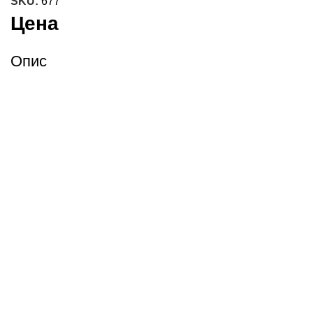
SKU:
677
Цена
Опис