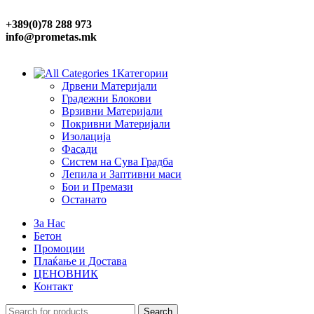
+389(0)78 288 973
info@prometas.mk
Категории
Дрвени Материјали
Градежни Блокови
Врзивни Материјали
Покривни Материјали
Изолација
Фасади
Систем на Сува Градба
Лепила и Заптивни маси
Бои и Премази
Останато
За Нас
Бетон
Промоции
Плаќање и Достава
ЦЕНОВНИК
Контакт
Search