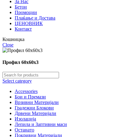
За Нас
Бетон
Промоции
Плаќање и Достава
ЦЕНОВНИК
Контакт
Кошницка
Close
Профил 60х60х3
Select category
Accessories
Бои и Премази
Врзивни Материјали
Градежни Блокови
Дрвени Материјали
Изолација
Лепила и Заптивни маси
Останато
Покривни Материјали