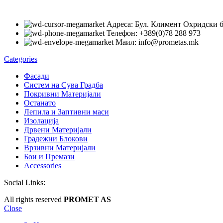
Адреса: Бул. Климент Охридски 
Телефон: +389(0)78 288 973
Маил: info@prometas.mk
Categories
Фасади
Систем на Сува Градба
Покривни Материјали
Останато
Лепила и Заптивни маси
Изолација
Дрвени Материјали
Градежни Блокови
Врзивни Материјали
Бои и Премази
Accessories
Social Links:
All rights reserved
PROMET AS
Close