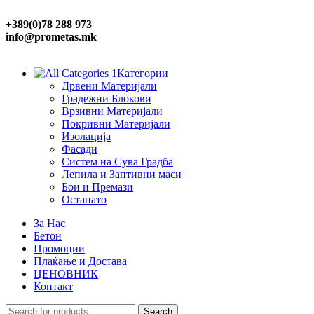
+389(0)78 288 973
info@prometas.mk
Категории
Дрвени Материјали
Градежни Блокови
Врзивни Материјали
Покривни Материјали
Изолација
Фасади
Систем на Сува Градба
Лепила и Заптивни маси
Бои и Премази
Останато
За Нас
Бетон
Промоции
Плаќање и Достава
ЦЕНОВНИК
Контакт
Search