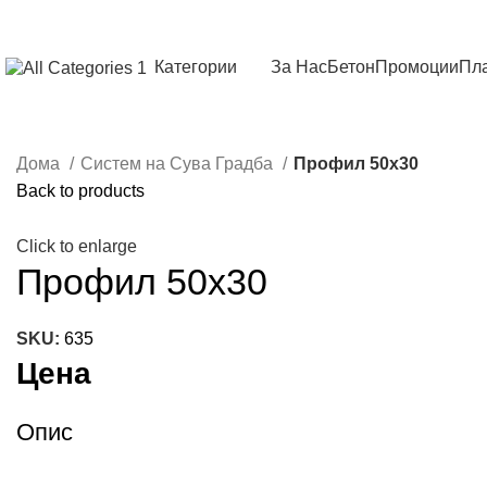
Категории
За Нас
Бетон
Промоции
Пла
Дома
Систем на Сува Градба
Профил 50х30
Back to products
Click to enlarge
Профил 50х30
SKU:
635
Цена
Опис