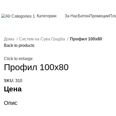
Категории
За Нас
Бетон
Промоции
Пла
Дома
Систем на Сува Градба
Профил 100х80
Back to products
Click to enlarge
Профил 100х80
SKU:
310
Цена
Опис