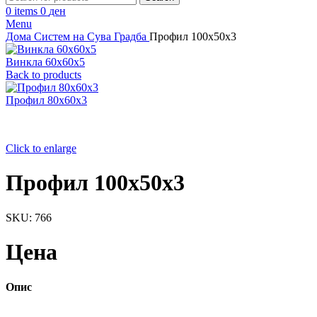
0
items
0
ден
Menu
Дома
Систем на Сува Градба
Профил 100х50х3
Винкла 60х60х5
Back to products
Профил 80х60х3
Click to enlarge
Профил 100х50х3
SKU:
766
Цена
Опис