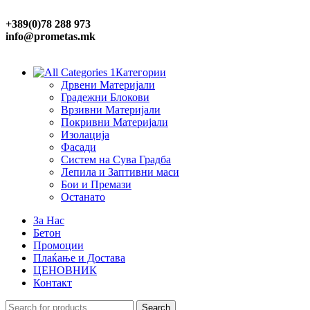
+389(0)78 288 973
info@prometas.mk
Категории
Дрвени Материјали
Градежни Блокови
Врзивни Материјали
Покривни Материјали
Изолација
Фасади
Систем на Сува Градба
Лепила и Заптивни маси
Бои и Премази
Останато
За Нас
Бетон
Промоции
Плаќање и Достава
ЦЕНОВНИК
Контакт
Search