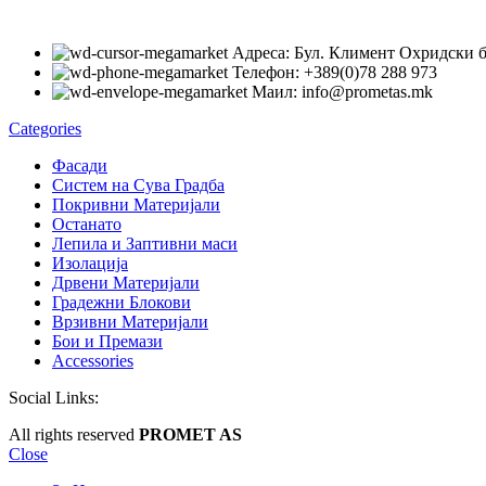
Адреса: Бул. Климент Охридски 
Телефон: +389(0)78 288 973
Маил: info@prometas.mk
Categories
Фасади
Систем на Сува Градба
Покривни Материјали
Останато
Лепила и Заптивни маси
Изолација
Дрвени Материјали
Градежни Блокови
Врзивни Материјали
Бои и Премази
Accessories
Social Links:
All rights reserved
PROMET AS
Close