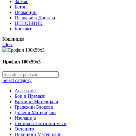
За Нас
Бетон
Промоции
Плаќање и Достава
ЦЕНОВНИК
Контакт
Кошницка
Close
Профил 100х50х3
Select category
Accessories
Бои и Премази
Врзивни Материјали
Градежни Блокови
Дрвени Материјали
Изолација
Лепила и Заптивни маси
Останато
Покривни Материјали