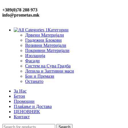
+389(0)78 288 973
info@prometas.mk
Категории
Дрвени Материјали
Градежни Блокови
Врзивни Материјали
Покривни Материјали
Изолација
Фасади
Систем на Сува Градба
Лепила и Заптивни маси
Бои и Премази
Останато
За Нас
Бетон
Промоции
Плаќање и Достава
ЦЕНОВНИК
Контакт
Search