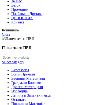
За Нас
Бетон
Промоции
Плаќање и Достава
ЦЕНОВНИК
Контакт
Кошницка
Close
Панел зелен ПВЦ
Select category
Accessories
Бои и Премази
Врзивни Материјали
Градежни Блокови
Дрвени Материјали
Изолација
Лепила и Заптивни маси
Останато
Покривни Материјали