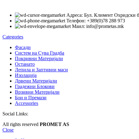
Адреса: Бул. Климент Охридски 
Телефон: +389(0)78 288 973
Маил: info@prometas.mk
Categories
Фасади
Систем на Сува Градба
Покривни Материјали
Останато
Лепила и Заптивни маси
Изолација
Дрвени Материјали
Градежни Блокови
Врзивни Материјали
Бои и Премази
Accessories
Social Links:
All rights reserved
PROMET AS
Close