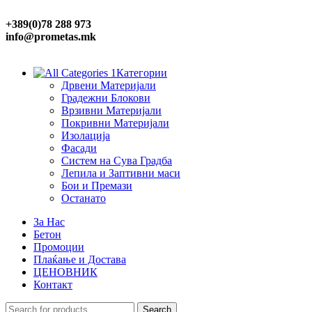
+389(0)78 288 973
info@prometas.mk
Категории
Дрвени Материјали
Градежни Блокови
Врзивни Материјали
Покривни Материјали
Изолација
Фасади
Систем на Сува Градба
Лепила и Заптивни маси
Бои и Премази
Останато
За Нас
Бетон
Промоции
Плаќање и Достава
ЦЕНОВНИК
Контакт
Search