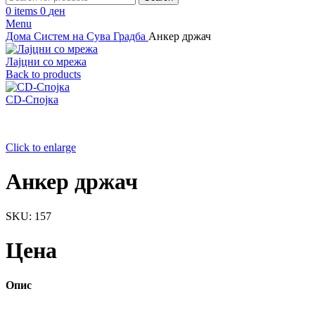
0
items
0
ден
Menu
Дома
Систем на Сува Градба
Анкер држач
Лајцни со мрежа
Back to products
CD-Спојка
Click to enlarge
Анкер држач
SKU:
157
Цена
Опис