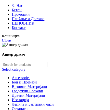
За Нас
Бетон
Промоции
Плаќање и Достава
ЦЕНОВНИК
Контакт
Кошницка
Close
Анкер држач
Select category
Accessories
Бои и Премази
Врзивни Материјали
Градежни Блокови
Дрвени Материјали
Изолација
Лепила и Заптивни маси
Останато